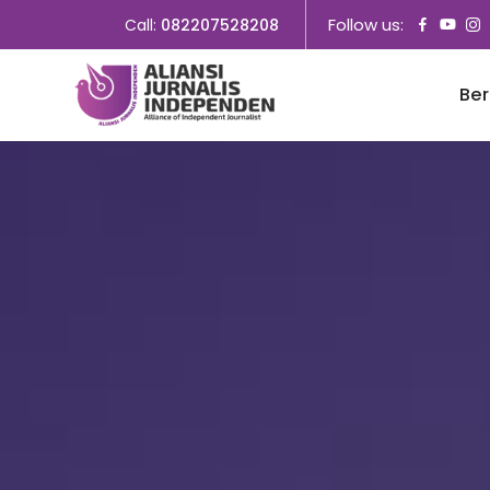
Follow us:
Call:
082207528208
Be