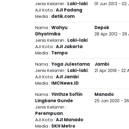
Jenis Kelamin :
Laki-laki
01 Jun 2013
-
02 
AJI Kota :
AJI Padang
Media :
detik.com
Nama :
Wahyu
Depok
Dhyatmika
28 Apr 2012
-
29 
Jenis Kelamin :
Laki-laki
AJI Kota :
AJI Jakarta
Media :
Tempo
Nama :
Yoga Julestama
Jambi
Jenis Kelamin :
Laki-laki
21 Apr 2018
-
22 
AJI Kota :
AJI Jambi
Media :
IMCNews.ID
Nama :
Yinthze Soflin
Manado
Lingkane Gunde
25 Jan 2020
-
26
Jenis Kelamin :
Perempuan
AJI Kota :
AJI Manado
Media :
SKH Metro