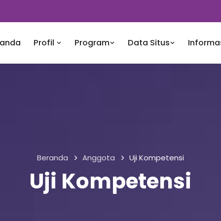
randa
Profil
Program
Data Situs
Informa
Beranda
Anggota
Uji Kompetensi
Uji Kompetensi