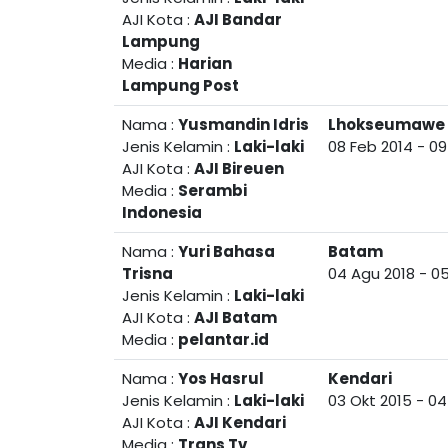
AJI Kota :
AJI Bandar
Lampung
Media :
Harian
Lampung Post
Nama :
Yusmandin Idris
Lhokseumawe
Jenis Kelamin :
Laki-laki
08 Feb 2014
-
09
AJI Kota :
AJI Bireuen
Media :
Serambi
Indonesia
Nama :
Yuri Bahasa
Batam
Trisna
04 Agu 2018
-
05
Jenis Kelamin :
Laki-laki
AJI Kota :
AJI Batam
Media :
pelantar.id
Nama :
Yos Hasrul
Kendari
Jenis Kelamin :
Laki-laki
03 Okt 2015
-
04
AJI Kota :
AJI Kendari
Media :
Trans Tv