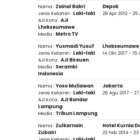
Nama :
Zainal Bakri
Depok
Jenis Kelamin :
Laki-laki
28 Apr 2012
-
29 
AJI Kota :
AJI
Lhokseumawe
Media :
Metro TV
Nama :
Yusmadi Yusuf
Lhokseumawe
Jenis Kelamin :
Laki-laki
14 Okt 2017
-
15 
AJI Kota :
AJI Bireuen
Media :
Serambi
Indonesia
Nama :
Yoso Muliawan
Jakarta
Jenis Kelamin :
Laki-laki
26 Agu 2017
-
27
AJI Kota :
AJI Bandar
Lampung
Media :
Tribun Lampung
Nama :
Zulkarnain
Hotel Kurnia 
Zubairi
22 Feb 2014
-
23
Jenis Kelamin :
Laki-laki