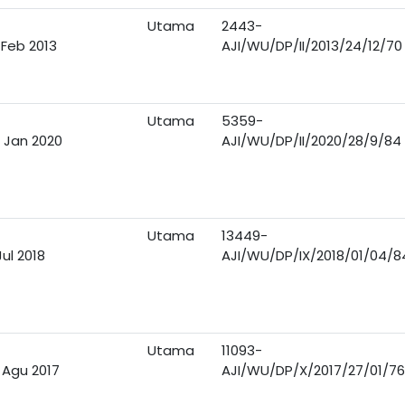
Utama
2443-
 Feb 2013
AJI/WU/DP/II/2013/24/12/70
Utama
5359-
 Jan 2020
AJI/WU/DP/II/2020/28/9/84
Utama
13449-
Jul 2018
AJI/WU/DP/IX/2018/01/04/8
Utama
11093-
 Agu 2017
AJI/WU/DP/X/2017/27/01/76