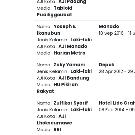
AJI Kota :
AJI Padang
Media :
Tabloid
Puailiggoubat
Nama :
Yoseph E.
Manado
Ikanubun
10 Sep 2016
-
11 
Jenis Kelamin :
Laki-laki
AJI Kota :
AJI Manado
Media :
Harian Metro
Nama :
Zaky Yamani
Depok
Jenis Kelamin :
Laki-laki
28 Apr 2012
-
29 
AJI Kota :
AJI Bandung
Media :
HU Pikiran
Rakyat
Nama :
Zulfikar Syarif
Hotel Lido Gr
Jenis Kelamin :
Laki-laki
08 Feb 2014
-
09
AJI Kota :
AJI
Lhokseumawe
Media :
RRI