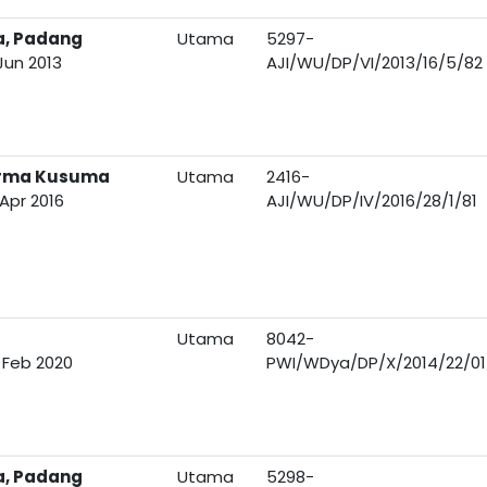
a, Padang
Utama
5297-
Jun 2013
AJI/WU/DP/VI/2013/16/5/82
arma Kusuma
Utama
2416-
Apr 2016
AJI/WU/DP/IV/2016/28/1/81
Utama
8042-
 Feb 2020
PWI/WDya/DP/X/2014/22/01
a, Padang
Utama
5298-