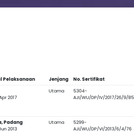
l Pelaksanaan
Jenjang
No. Sertifikat
Utama
5304-
Apr 2017
AJI/WU/DP/IV/2017/26/9/85
a, Padang
Utama
5299-
Jun 2013
AJI/WU/DP/VI/2013/6/4/76