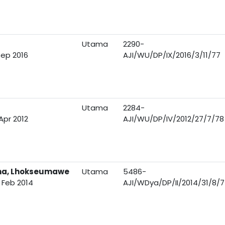
Utama
2290-
Sep 2016
AJI/WU/DP/IX/2016/3/11/77
Utama
2284-
Apr 2012
AJI/WU/DP/IV/2012/27/7/78
aha, Lhokseumawe
Utama
5486-
 Feb 2014
AJI/WDya/DP/II/2014/31/8/